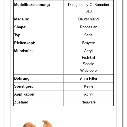
Modellbezeichnung:
Designed by C. Barontini
310
Made in:
Deutschland
Shape:
Rhodesian
Typ:
Serie
Pfeifenkopf:
Bruyere
Mundstück:
Acryl
Fish-tail
Saddle
Wide-bore
Bohrung:
9mm Filter
Sonstiges:
Keine
Applikation:
Acryl
Zustand:
Neuware