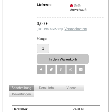
Lieferzeit:
Ausverkauft
0,00 €
Versandkosten
[inkl. 19% MwSt zzgl.
]
Menge:
Beschreibung
Detail Info
Videos
Bewertungen
Hersteller:
VAUEN