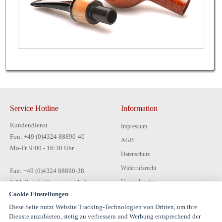
Service Hotline
Information
Kundendienst
Impressum
Fon: +49 (0)4324 88890-40
AGB
Mo-Fr. 9:00 - 16:30 Uhr
Datenschutz
Widerrufsrecht
Fax: +49 (0)4324 88890-38
E-Mail: info@tecon-gmbh.de
Versandkosten
Cookie Einstellungen
Zahlungsarten
Diese Seite nutzt Website Tracking-Technologien von Dritten, um ihre
Kontakt
Dienste anzubieten, stetig zu verbessern und Werbung entsprechend der