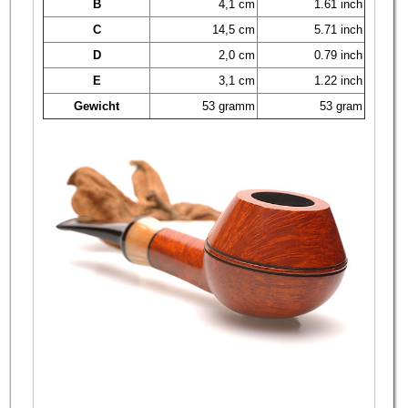
B
4,1 cm
1.61 inch
C
14,5 cm
5.71 inch
D
2,0 cm
0.79 inch
E
3,1 cm
1.22 inch
Gewicht
53 gramm
53 gram