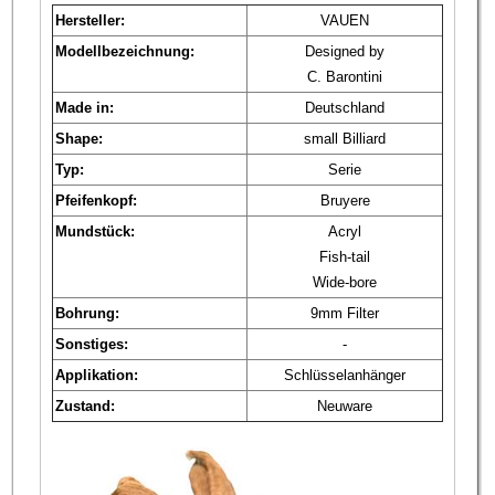
Hersteller:
VAUEN
Modellbezeichnung:
Designed by
C. Barontini
Made in:
Deutschland
Shape:
small Billiard
Typ:
Serie
Pfeifenkopf:
Bruyere
Mundstück:
Acryl
Fish-tail
Wide-bore
Bohrung:
9mm Filter
Sonstiges:
-
Applikation:
Schlüsselanhänger
Zustand:
Neuware