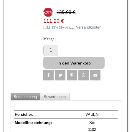
139,00 €
-20%
111,20 €
Versandkosten
[inkl. 19% MwSt zzgl.
]
Menge:
Beschreibung
Bewertungen
Hersteller:
VAUEN
Modellbezeichnung:
Six
1102