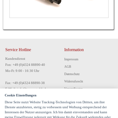
Service Hotline
Information
Kundendienst
Impressum
Fon: +49 (0)4324 88890-40
AGB
Mo-Fr. 9:00 - 16:30 Uhr
Datenschutz
Widerrufsrecht
Fax: +49 (0)4324 88890-38
E-Mail: info@tecon-gmbh.de
Versandkosten
Cookie Einstellungen
Zahlungsarten
Diese Seite nutzt Website Tracking-Technologien von Dritten, um ihre
Kontakt
Dienste anzubieten, stetig zu verbessern und Werbung entsprechend der
Interessen der Nutzer anzuzeigen. Ich bin damit einverstanden und kann
meine Einwilligung jederzeit mit Wirkung für die Zukunft widerrufen oder