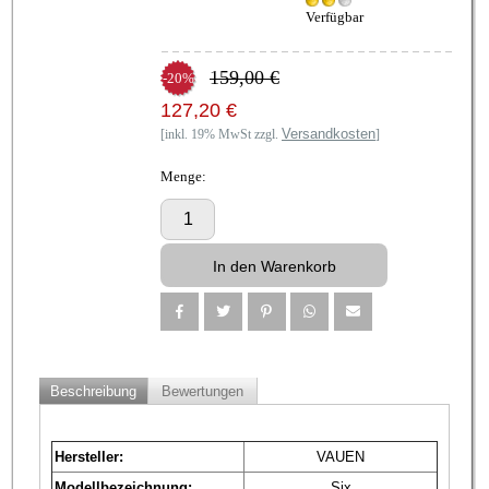
Verfügbar
159,00 €
-20%
127,20 €
Versandkosten
[inkl. 19% MwSt zzgl.
]
Menge:
Beschreibung
Bewertungen
Hersteller:
VAUEN
Modellbezeichnung:
Six