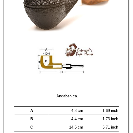
Angaben ca.
A
4,3 cm
1.69 inch
B
4,4 cm
1.73 inch
C
14,5 cm
5.71 inch