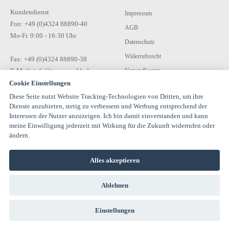
Kundendienst
Impressum
Fon: +49 (0)4324 88890-40
AGB
Mo-Fr. 9:00 - 16:30 Uhr
Datenschutz
Widerrufsrecht
Fax: +49 (0)4324 88890-38
E-Mail: info@tecon-gmbh.de
Versandkosten
Cookie Einstellungen
Zahlungsarten
Diese Seite nutzt Website Tracking-Technologien von Dritten, um ihre
Kontakt
Dienste anzubieten, stetig zu verbessern und Werbung entsprechend der
Interessen der Nutzer anzuzeigen. Ich bin damit einverstanden und kann
meine Einwilligung jederzeit mit Wirkung für die Zukunft widerrufen oder
ändern.
Alles akzeptieren
© 1994-2026 TECON GmbH - All rights reserved |
Ablehnen
info@estervalspipehouse.de
TECON GmbH Hauptstraße 30 24616 Hardebek Deutschland Telefon:
04324 8889040
Einstellungen