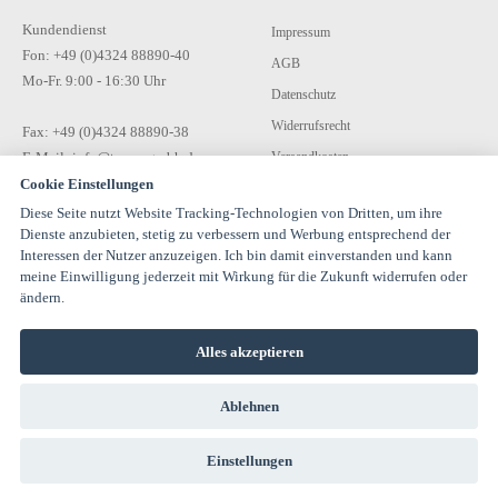
Kundendienst
Impressum
Fon: +49 (0)4324 88890-40
AGB
Mo-Fr. 9:00 - 16:30 Uhr
Datenschutz
Widerrufsrecht
Fax: +49 (0)4324 88890-38
E-Mail: info@tecon-gmbh.de
Versandkosten
Cookie Einstellungen
Zahlungsarten
Diese Seite nutzt Website Tracking-Technologien von Dritten, um ihre
Kontakt
Dienste anzubieten, stetig zu verbessern und Werbung entsprechend der
Interessen der Nutzer anzuzeigen. Ich bin damit einverstanden und kann
meine Einwilligung jederzeit mit Wirkung für die Zukunft widerrufen oder
ändern.
Alles akzeptieren
© 1994-2026 TECON GmbH - All rights reserved |
Ablehnen
info@estervalspipehouse.de
TECON GmbH Hauptstraße 30 24616 Hardebek Deutschland Telefon:
04324 8889040
Einstellungen