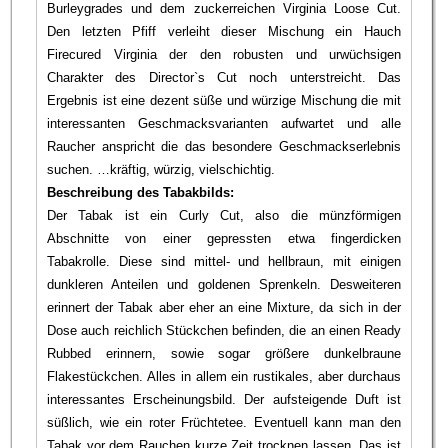
Burleygrades und dem zuckerreichen Virginia Loose Cut.
Den letzten Pfiff verleiht dieser Mischung ein Hauch
Firecured Virginia der den robusten und urwüchsigen
Charakter des Director`s Cut noch unterstreicht. Das
Ergebnis ist eine dezent süße und würzige Mischung die mit
interessanten Geschmacksvarianten aufwartet und alle
Raucher anspricht die das besondere Geschmackserlebnis
suchen. …kräftig, würzig, vielschichtig.
Beschreibung des Tabakbilds:
Der Tabak ist ein Curly Cut, also die münzförmigen
Abschnitte von einer gepressten etwa fingerdicken
Tabakrolle. Diese sind mittel- und hellbraun, mit einigen
dunkleren Anteilen und goldenen Sprenkeln. Desweiteren
erinnert der Tabak aber eher an eine Mixture, da sich in der
Dose auch reichlich Stückchen befinden, die an einen Ready
Rubbed erinnern, sowie sogar größere dunkelbraune
Flakestückchen. Alles in allem ein rustikales, aber durchaus
interessantes Erscheinungsbild. Der aufsteigende Duft ist
süßlich, wie ein roter Früchtetee. Eventuell kann man den
Tabak vor dem Rauchen kurze Zeit trocknen lassen. Das ist