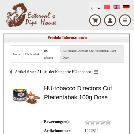
Produkt Informationen
HU-
HU-tobacco Directors Cut Pfeifentabak 100g
Home
Pfeifentabak
tobacco
Dose
Artikel 6 von 51
der Kategorie
HU-tobacco
HU-tobacco Directors Cut
Pfeifentabak 100g Dose
Bewertung(en):
Artikelnummer:
1426811