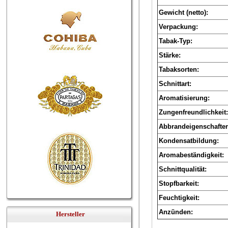
Gewicht (netto):
Verpackung:
Tabak-Typ:
Stärke:
Tabaksorten:
Schnittart:
Aromatisierung:
Zungenfreundlichkeit:
Abbrandeigenschafte
Kondensatbildung:
Aromabeständigkeit:
Schnittqualität:
Stopfbarkeit:
Feuchtigkeit:
Anzünden:
Hersteller