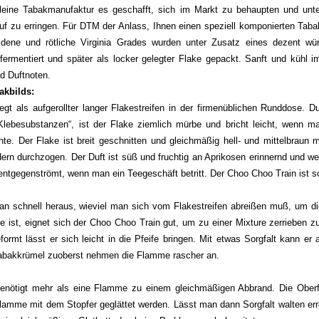
leine Tabakmanufaktur es geschafft, sich im Markt zu behaupten und unte
uf zu erringen. Für DTM der Anlass, Ihnen einen speziell komponierten Taba
oldene und rötliche Virginia Grades wurden unter Zusatz eines dezent wü
fermentiert und später als locker gelegter Flake gepackt. Sanft und kühl i
 Duftnoten.
akbilds:
egt als aufgerollter langer Flakestreifen in der firmenüblichen Runddose. 
„Klebesubstanzen“, ist der Flake ziemlich mürbe und bricht leicht, wenn 
te. Der Flake ist breit geschnitten und gleichmäßig hell- und mittelbraun 
ern durchzogen. Der Duft ist süß und fruchtig an Aprikosen erinnernd und w
entgegenströmt, wenn man ein Teegeschäft betritt. Der Choo Choo Train ist so
n schnell heraus, wieviel man sich vom Flakestreifen abreißen muß, um die 
e ist, eignet sich der Choo Choo Train gut, um zu einer Mixture zerrieben 
formt lässt er sich leicht in die Pfeife bringen. Mit etwas Sorgfalt kann er
Tabakkrümel zuoberst nehmen die Flamme rascher an.
enötigt mehr als eine Flamme zu einem gleichmäßigen Abbrand. Die Oberf
Flamme mit dem Stopfer geglättet werden. Lässt man dann Sorgfalt walten err