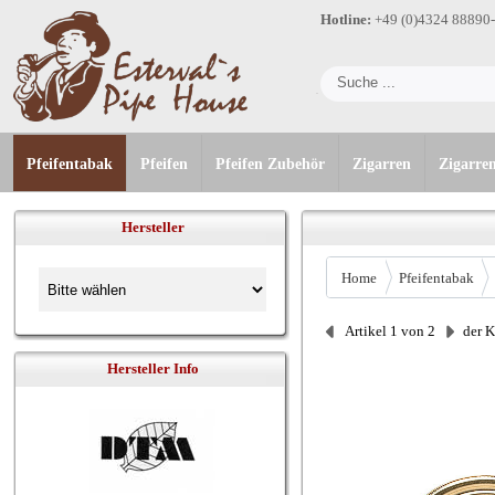
Hotline:
+49 (0)4324 88890
Pfeifentabak
Pfeifen
Pfeifen Zubehör
Zigarren
Zigarre
Hersteller
Home
Pfeifentabak
Artikel 1 von 2
der 
Hersteller Info