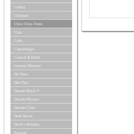
Cellini
Charatan
Choo Choo Train
Clan
Colts
Copenhagen
Cornell & Diehl
Cremon Mixture
Da Vinci
Dan Pipe
Danish Black V
Danish Mixture
Danske Club
Dark Moon
Devil´s Holiday
Elwood