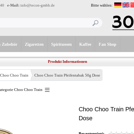
-40
e-Mail:
info@tecon-gmbh.de
Bitte wählen:
n Zubehör
Zigaretten
Spirituosen
Kaffee
Fan Shop
Produkt Informationen
Choo Choo Train
Choo Choo Train Pfeifentabak 50g Dose
Kategorie
Choo Choo Train
Choo Choo Train Pfe
Dose
Bewertung(en):