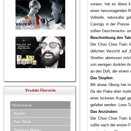
voraus, hat es diese k
einen hervorragenden R
Vollreife, natursüße g
Casings in der Presse 
süßen Geschmacks- und
Beschreibung des Tab
Der Choo Choo Train li
üblichen Verzicht auf 
Streifen abreissen möch
von wenigen dunklen Ad
an den Duft, der einem 
Das Stopfen:
Mit etwas Übung hat ma
Produkt Übersicht
Da der Flake eher mürb
einer lockeren Kugel ge
gefaltet werden. Lose 
Pfeifentabak
Das Anzünden:
Bundle
Der Choo Choo Train b
Pure Tabak
sollte nach der ersten 
American History