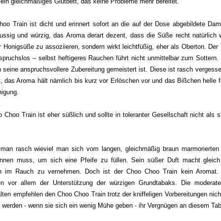
ein gleichmäßiges Glutbett, das keine Probleme mehr bereitet.
o Train ist dicht und erinnert sofort an die auf der Dose abgebildete Dam
ussig und würzig, das Aroma derart dezent, dass die Süße recht natürlich w
r Honigsüße zu assoziieren, sondern wirkt leichtfüßig, eher als Oberton. Der
spruchslos – selbst heftigeres Rauchen führt nicht unmittelbar zum Sottern.
n seine anspruchsvollere Zubereitung gemeistert ist. Diese ist rasch verges
t, das Aroma hält nämlich bis kurz vor Erlöschen vor und das Bißchen helle
nigung.
hoo Train ist eher süßlich und sollte in toleranter Gesellschaft nicht als
man rasch wieviel man sich vom langen, gleichmäßig braun marmorierten 
nnen muss, um sich eine Pfeife zu füllen. Sein süßer Duft macht gleich
h im Rauch zu vernehmen. Doch ist der Choo Choo Train kein Aromat.
n vor allem der Unterstützung der würzigen Grundtabaks. Die moderat
n empfehlen den Choo Choo Train trotz der kniffeligen Vorbereitungen nicht
 werden - wenn sie sich ein wenig Mühe geben - ihr Vergnügen an diesem Ta