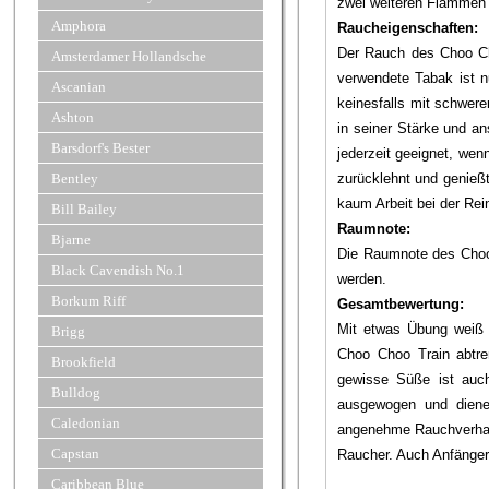
zwei weiteren Flammen 
Amphora
Raucheigenschaften:
Der Rauch des Choo Cho
Amsterdamer Hollandsche
verwendete Tabak ist n
Ascanian
keinesfalls mit schwere
Ashton
in seiner Stärke und an
Barsdorf's Bester
jederzeit geeignet, wen
Bentley
zurücklehnt und genieß
kaum Arbeit bei der Rei
Bill Bailey
Raumnote:
Bjarne
Die Raumnote des Choo C
Black Cavendish No.1
werden.
Borkum Riff
Gesamtbewertung:
Mit etwas Übung weiß 
Brigg
Choo Choo Train abtre
Brookfield
gewisse Süße ist auc
Bulldog
ausgewogen und diene
Caledonian
angenehme Rauchverhalte
Capstan
Raucher. Auch Anfänger
Caribbean Blue