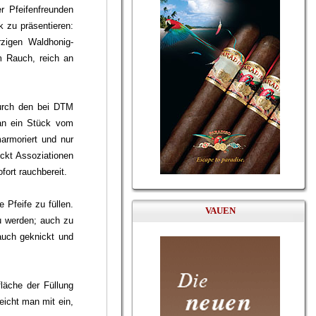
r Pfeifenfreunden
k zu präsentieren:
rzigen Waldhonig-
m Rauch, reich an
Durch den bei DTM
man ein Stück vom
marmoriert und nur
eckt Assoziationen
fort rauchbereit.
Pfeife zu füllen.
VAUEN
zu werden; auch zu
 auch geknickt und
läche der Füllung
eicht man mit ein,