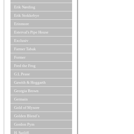
Erik Nørding
Erik Stokkebye
Erinmore
Esterval's Pipe House
Exclusiv
Farmer Tabak
Former
Fred the Frog
G.L.Pease
Gawith & Hoggarth
Georgia Brown
Germain
Gold of Mysore
Golden Blend´s
Gordon Pym
H. Sutliff.