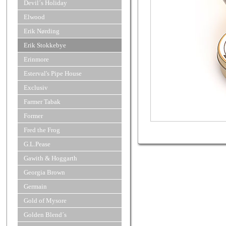
Devil´s Holiday
Elwood
Erik Nørding
Erik Stokkebye
Erinmore
Esterval's Pipe House
Exclusiv
Farmer Tabak
Former
Fred the Frog
G.L.Pease
Gawith & Hoggarth
Georgia Brown
Germain
Gold of Mysore
Golden Blend´s