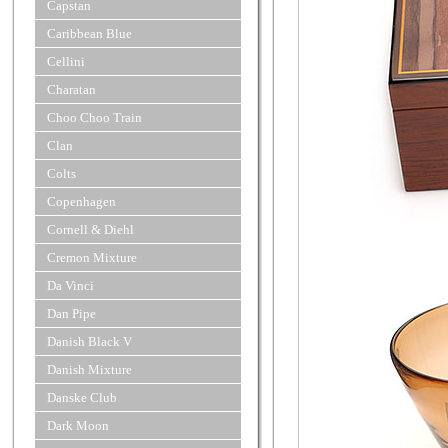
Capstan
Caribbean Blue
Cellini
Charatan
Choo Choo Train
Clan
Colts
Copenhagen
Cornell & Diehl
Cremon Mixture
Da Vinci
Dan Pipe
Danish Black V
Danish Mixture
Danske Club
Dark Moon