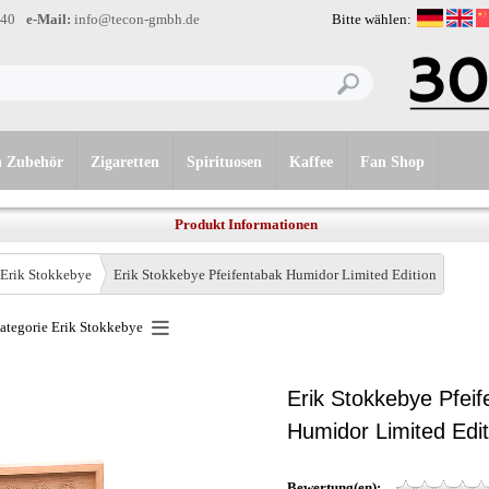
-40
e-Mail:
info@tecon-gmbh.de
Bitte wählen:
n Zubehör
Zigaretten
Spirituosen
Kaffee
Fan Shop
Produkt Informationen
Erik Stokkebye
Erik Stokkebye Pfeifentabak Humidor Limited Edition
Kategorie
Erik Stokkebye
Erik Stokkebye Pfei
Humidor Limited Edit
Bewertung(en):