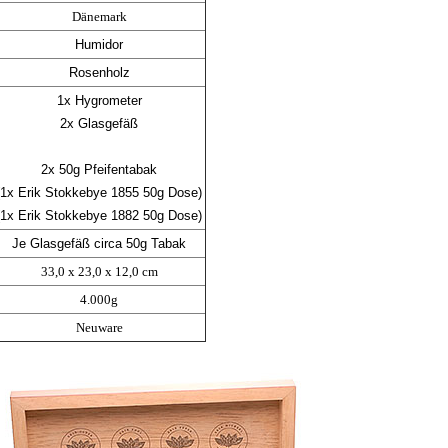
Dänemark
Humidor
Rosenholz
1x Hygrometer
2x Glasgefäß
2x 50g Pfeifentabak
(1x Erik Stokkebye 1855 50g Dose)
(1x Erik Stokkebye 1882 50g Dose)
Je Glasgefäß circa 50g Tabak
33,0 x 23,0 x 12,0 cm
4.000g
Neuware