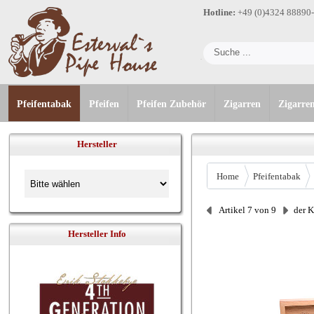
Hotline:
+49 (0)4324 88890
Pfeifentabak
Pfeifen
Pfeifen Zubehör
Zigarren
Zigarre
Hersteller
Home
Pfeifentabak
Artikel 7 von 9
der 
Hersteller Info