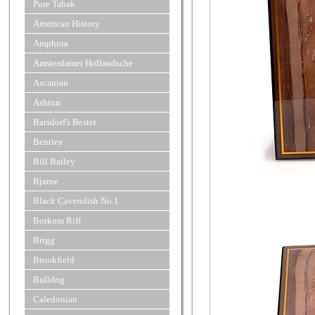
Pure Tabak
American History
Amphora
Amsterdamer Hollandsche
Ascanian
Ashton
Barsdorf's Bester
Bentley
Bill Bailey
Bjarne
Black Cavendish No.1
Borkum Riff
Brigg
Brookfield
Bulldog
Caledonian