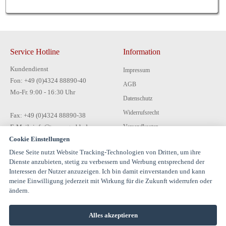
Service Hotline
Information
Kundendienst
Impressum
Fon: +49 (0)4324 88890-40
AGB
Mo-Fr. 9:00 - 16:30 Uhr
Datenschutz
Widerrufsrecht
Fax: +49 (0)4324 88890-38
E-Mail: info@tecon-gmbh.de
Versandkosten
Cookie Einstellungen
Zahlungsarten
Diese Seite nutzt Website Tracking-Technologien von Dritten, um ihre
Kontakt
Dienste anzubieten, stetig zu verbessern und Werbung entsprechend der
Interessen der Nutzer anzuzeigen. Ich bin damit einverstanden und kann
meine Einwilligung jederzeit mit Wirkung für die Zukunft widerrufen oder
ändern.
Alles akzeptieren