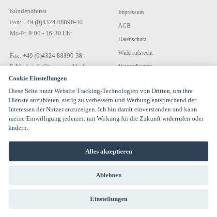
Kundendienst
Impressum
Fon: +49 (0)4324 88890-40
AGB
Mo-Fr. 9:00 - 16:30 Uhr
Datenschutz
Widerrufsrecht
Fax: +49 (0)4324 88890-38
E-Mail: info@tecon-gmbh.de
Versandkosten
Cookie Einstellungen
Zahlungsarten
Diese Seite nutzt Website Tracking-Technologien von Dritten, um ihre
Kontakt
Dienste anzubieten, stetig zu verbessern und Werbung entsprechend der
Interessen der Nutzer anzuzeigen. Ich bin damit einverstanden und kann
meine Einwilligung jederzeit mit Wirkung für die Zukunft widerrufen oder
ändern.
Alles akzeptieren
© 1994-2026 TECON GmbH - All rights reserved |
Ablehnen
info@estervalspipehouse.de
TECON GmbH Hauptstraße 30 24616 Hardebek Deutschland Telefon:
04324 8889040
Einstellungen