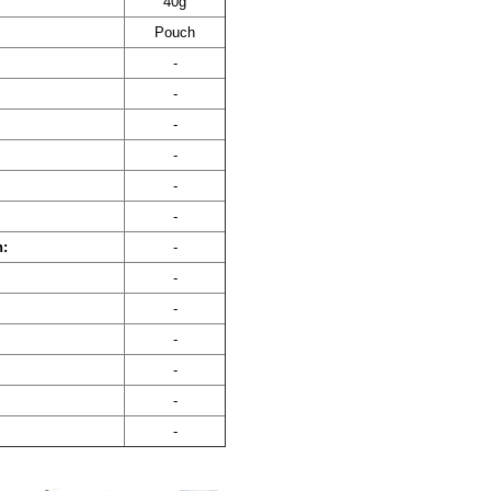
40g
Pouch
-
-
-
-
-
-
n:
-
-
-
-
-
-
-