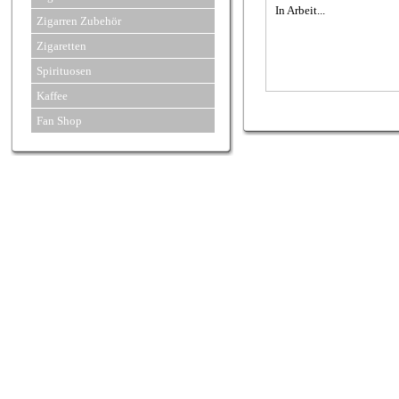
In Arbeit...
Zigarren Zubehör
Zigaretten
Spirituosen
Kaffee
Fan Shop