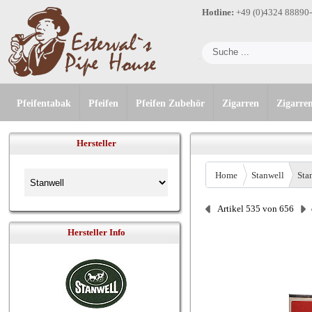
Hotline:
+49 (0)4324 88890
Pfeifentabak
Pfeifen
Pfeifen Zubehör
Zigarren
Zigarre
Hersteller
Home
Stanwell
Sta
Artikel 535 von 656
Hersteller Info