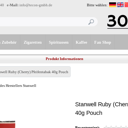
-40
e-Mail:
info@tecon-gmbh.de
Bitte wählen:
n Zubehör
Zigaretten
Spirituosen
Kaffee
Fan Shop
Produkt Informationen
nwell Ruby (Cherry) Pfeifentabak 40g Pouch
des Herstellers Stanwell
Stanwell Ruby (Cherr
40g Pouch
Bewertung(en):