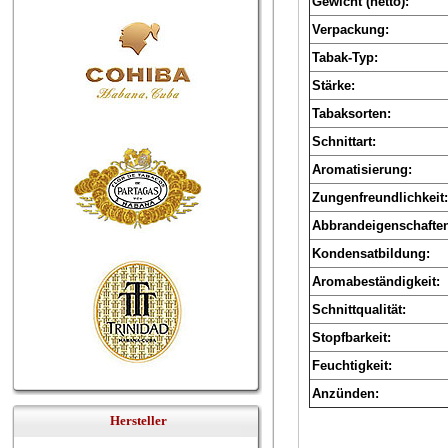
Gewicht (netto):
Verpackung:
Tabak-Typ:
Stärke:
Tabaksorten:
Schnittart:
Aromatisierung:
Zungenfreundlichkeit:
Abbrandeigenschafte
Kondensatbildung:
Aromabeständigkeit:
Schnittqualität:
Stopfbarkeit:
Feuchtigkeit:
Anzünden:
Hersteller