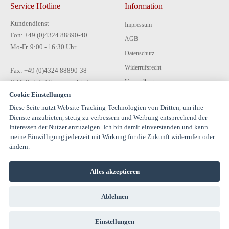
Service Hotline
Information
Kundendienst
Impressum
Fon: +49 (0)4324 88890-40
AGB
Mo-Fr. 9:00 - 16:30 Uhr
Datenschutz
Widerrufsrecht
Fax: +49 (0)4324 88890-38
E-Mail: info@tecon-gmbh.de
Versandkosten
Cookie Einstellungen
Zahlungsarten
Diese Seite nutzt Website Tracking-Technologien von Dritten, um ihre
Kontakt
Dienste anzubieten, stetig zu verbessern und Werbung entsprechend der
Interessen der Nutzer anzuzeigen. Ich bin damit einverstanden und kann
meine Einwilligung jederzeit mit Wirkung für die Zukunft widerrufen oder
ändern.
Alles akzeptieren
© 1994-2026 TECON GmbH - All rights reserved |
Ablehnen
info@estervalspipehouse.de
TECON GmbH Hauptstraße 30 24616 Hardebek Deutschland Telefon:
04324 8889040
Einstellungen