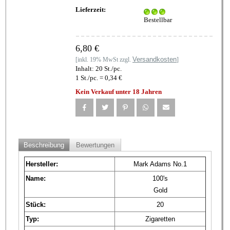
Lieferzeit:
Bestellbar
6,80 €
Versandkosten
[inkl. 19% MwSt zzgl.
]
Inhalt: 20 St./pc.
1 St./pc. = 0,34 €
Kein Verkauf unter 18 Jahren
Beschreibung
Bewertungen
Hersteller:
Mark Adams No.1
Name:
100's
Gold
Stück:
20
Typ:
Zigaretten