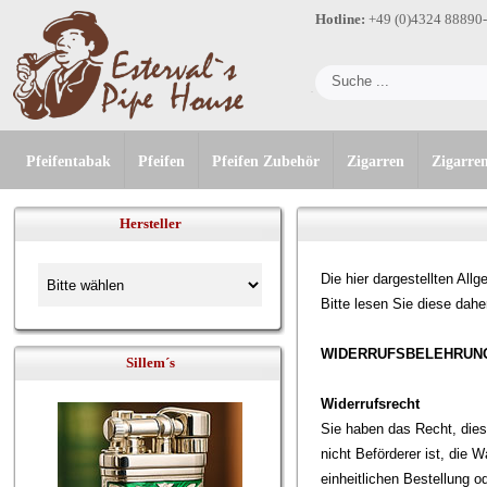
Hotline:
+49 (0)4324 88890
Pfeifentabak
Pfeifen
Pfeifen Zubehör
Zigarren
Zigarre
Hersteller
Die hier dargestellten Al
Bitte lesen Sie diese dah
WIDERRUFSBELEHRUN
Sillem´s
Widerrufsrecht
Sie haben das Recht, dies
nicht Beförderer ist, die 
einheitlichen Bestellung 