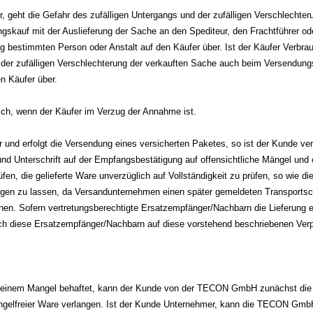
, geht die Gefahr des zufälligen Untergangs und der zufälligen Verschlechter
skauf mit der Auslieferung der Sache an den Spediteur, den Frachtführer ode
 bestimmten Person oder Anstalt auf den Käufer über. Ist der Käufer Verbrau
 der zufälligen Verschlechterung der verkauften Sache auch beim Versendungs
n Käufer über.
ich, wenn der Käufer im Verzug der Annahme ist.
und erfolgt die Versendung eines versicherten Paketes, so ist der Kunde verpf
d Unterschrift auf der Empfangsbestätigung auf offensichtliche Mängel und o
fen, die gelieferte Ware unverzüglich auf Vollständigkeit zu prüfen, so wie 
tätigen zu lassen, da Versandunternehmen einen später gemeldeten Transports
nen. Sofern vertretungsberechtigte Ersatzempfänger/Nachbarn die Lieferung 
uch diese Ersatzempfänger/Nachbarn auf diese vorstehend beschriebenen Verpf
mit einem Mangel behaftet, kann der Kunde von der TECON GmbH zunächst die
angelfreier Ware verlangen. Ist der Kunde Unternehmer, kann die TECON Gmb