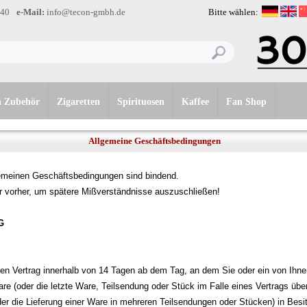
-40
e-Mail:
info@tecon-gmbh.de
Bitte wählen:
n Zubehör
Zigaretten
Spirituosen
Kaffee
Fan Shop
Allgemeine Geschäftsbedingungen
lgemeinen Geschäftsbedingungen sind bindend.
er vorher, um spätere Mißverständnisse auszuschließen!
G
en Vertrag innerhalb von 14 Tagen ab dem Tag, an dem Sie oder ein von Ihnen
Ware (oder die letzte Ware, Teilsendung oder Stück im Falle eines Vertrags üb
oder die Lieferung einer Ware in mehreren Teilsendungen oder Stücken) in Be