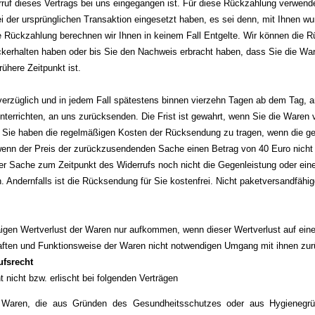
erruf dieses Vertrags bei uns eingegangen ist. Für diese Rückzahlung verwend
ei der ursprünglichen Transaktion eingesetzt haben, es sei denn, mit Ihnen w
ie Rückzahlung berechnen wir Ihnen in keinem Fall Entgelte. Wir können die R
ckerhalten haben oder bis Sie den Nachweis erbracht haben, dass Sie die W
ühere Zeitpunkt ist.
erzüglich und in jedem Fall spätestens binnen vierzehn Tagen ab dem Tag, 
nterrichten, an uns zurücksenden. Die Frist ist gewahrt, wenn Sie die Waren v
Sie haben die regelmäßigen Kosten der Rücksendung zu tragen, wenn die gel
 wenn der Preis der zurückzusendenden Sache einen Betrag von 40 Euro nicht 
er Sache zum Zeitpunkt des Widerrufs noch nicht die Gegenleistung oder eine 
n. Andernfalls ist die Rücksendung für Sie kostenfrei. Nicht paketversandfäh
igen Wertverlust der Waren nur aufkommen, wenn dieser Wertverlust auf eine
aften und Funktionsweise der Waren nicht notwendigen Umgang mit ihnen zurü
fsrecht
 nicht bzw. erlischt bei folgenden Verträgen
n Waren, die aus Gründen des Gesundheitsschutzes oder aus Hygienegr