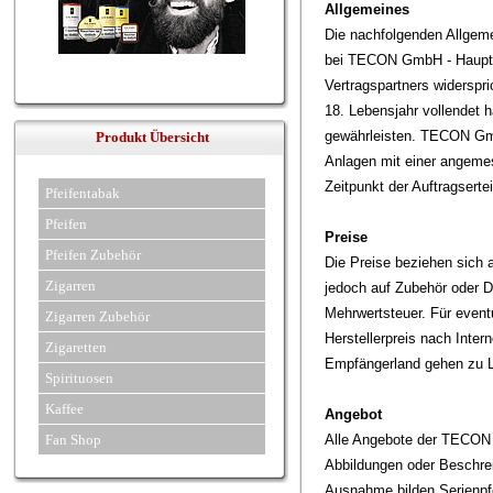
Allgemeines
Die nachfolgenden Allgem
bei TECON GmbH - Hauptst
Vertragspartners widersp
18. Lebensjahr vollendet 
gewährleisten. TECON GmbH
Produkt Übersicht
Anlagen mit einer angeme
Zeitpunkt der Auftragserte
Pfeifentabak
Pfeifen
Preise
Pfeifen Zubehör
Die Preise beziehen sich 
Zigarren
jedoch auf Zubehör oder De
Mehrwertsteuer. Für event
Zigarren Zubehör
Herstellerpreis nach Intern
Zigaretten
Empfängerland gehen zu 
Spirituosen
Kaffee
Angebot
Fan Shop
Alle Angebote der TECON 
Abbildungen oder Beschre
Ausnahme bilden Serienpfei