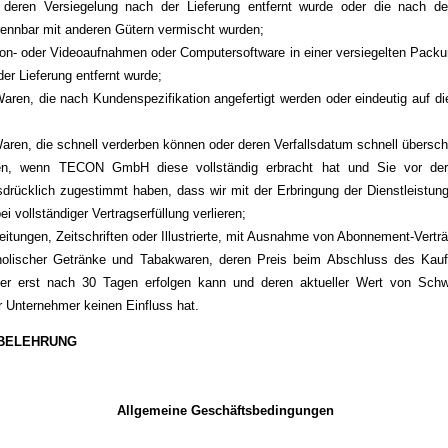
 deren Versiegelung nach der Lieferung entfernt wurde oder die nach der
rennbar mit anderen Gütern vermischt wurden;
Ton- oder Videoaufnahmen oder Computersoftware in einer versiegelten Packun
er Lieferung entfernt wurde;
Waren, die nach Kundenspezifikation angefertigt werden oder eindeutig auf di
aren, die schnell verderben können oder deren Verfallsdatum schnell übersch
gen, wenn TECON GmbH diese vollständig erbracht hat und Sie vor der
rücklich zugestimmt haben, dass wir mit der Erbringung der Dienstleistun
ei vollständiger Vertragserfüllung verlieren;
eitungen, Zeitschriften oder Illustrierte, mit Ausnahme von Abonnement-Vertr
oholischer Getränke und Tabakwaren, deren Preis beim Abschluss des Kaufv
ber erst nach 30 Tagen erfolgen kann und deren aktueller Wert von Sc
r Unternehmer keinen Einfluss hat.
SBELEHRUNG
Allgemeine Geschäftsbedingungen