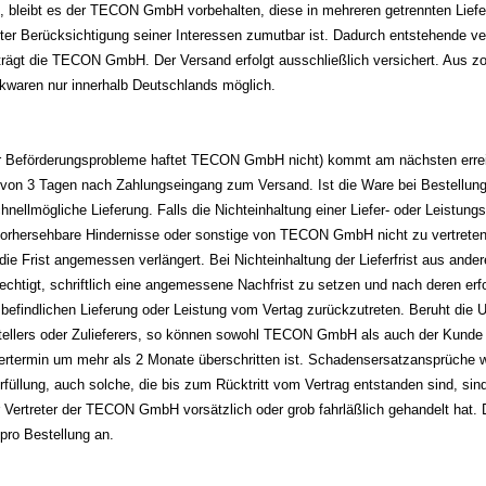
, bleibt es der TECON GmbH vorbehalten, diese in mehreren getrennten Lief
er Berücksichtigung seiner Interessen zumutbar ist. Dadurch entstehende v
 trägt die TECON GmbH.
Der Versand erfolgt ausschließlich versichert. Aus 
kwaren nur innerhalb Deutschlands möglich.
für Beförderungsprobleme haftet TECON GmbH nicht) kommt am nächsten erre
 von 3 Tagen nach Zahlungseingang zum Versand. Ist die Ware bei Bestellung 
lmögliche Lieferung. Falls die Nichteinhaltung einer Liefer- oder Leistungsf
vorhersehbare Hindernisse oder sonstige von TECON GmbH nicht zu vertret
die Frist angemessen verlängert. Bei Nichteinhaltung der Lieferfrist aus and
echtigt, schriftlich eine angemessene Nachfrist zu setzen und nach deren erf
g befindlichen Lieferung oder Leistung vom Vertag zurückzutreten. Beruht die 
ellers oder Zulieferers, so können sowohl TECON GmbH als auch der Kunde 
efertermin um mehr als 2 Monate überschritten ist. Schadensersatzansprüche
rfüllung, auch solche, die bis zum Rücktritt vom Vertrag entstanden sind, si
r Vertreter der TECON GmbH vorsätzlich oder grob fahrläßlich gehandelt hat. 
pro Bestellung an.