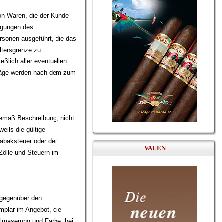
on Waren, die der Kunde
ngungen des
rsonen ausgeführt, die das
ltersgrenze zu
ßlich aller eventuellen
träge werden nach dem zum
gemäß Beschreibung, nicht
eils die gültige
abaksteuer oder der
VAUEN
 Zölle und Steuern im
 gegenüber den
plar im Angebot, die
nalmaserung und Farbe, bei