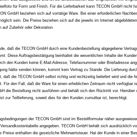
pielfoto für Form und Finish. Für die Lieferbarkeit kann TECON GmbH nicht ha
N GmbH beziehen sich auf vorrätige Ware. Bei einer erforderlichen Nachbes
glich sein. Die Preise beziehen sich auf die jeweils im Internet abgebildete
h auf Zubehör oder Dekoration.
de, daß die TECON GmbH durch eine Kundenbestellung abgegebene Vertrags
mt. Diese Auftragsbestätigung beinhaltet die wesentlichen Inhalte der Kunde
rch den Kunden keine E-Mail-Adresse, Telefaxnummer oder Briefadresse an
gung hätte senden können, kommt kein Vertrag zu Stande. Die Lieferung d
t, daß die TECON GmbH selbst richtig und rechtzeitig beliefert wird und die f
t. Für den Fall, daß die Ware für einen erheblichen Zeitraum nicht verfügbar i
 die Bestellung nicht ausführen und behält sich den Rücktritt vor. Hierübe
 zur Teillieferung, soweit dies für den Kunden zumutbar ist, berechtigt.
ungsbedingungen der TECON GmbH sind im Bestellformular näher ausgewiesen.
r Versandkostentabelle angegeben. TECON GmbH behält sich ausdrücklich vor
e Preise enthalten die gesetzliche Mehrwertsteuer. Hat der Kunde in einer Be