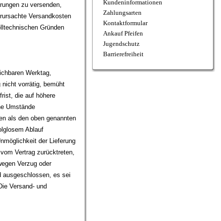
Kundeninformationen
erungen zu versenden,
Zahlungsarten
erursachte Versandkosten
Kontaktformular
zolltechnischen Gründen
Ankauf Pfeifen
Jugendschutz
Barrierefreiheit
ichbaren Werktag,
nicht vorrätig, bemüht
rist, die auf höhere
ene Umstände
eren als den oben genannten
olglosem Ablauf
Unmöglichkeit der Lieferung
vom Vertrag zurücktreten,
 wegen Verzug oder
nd ausgeschlossen, es sei
Die Versand- und