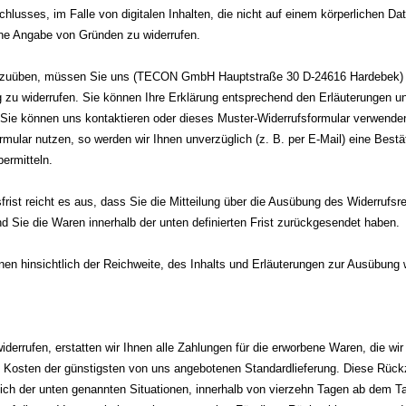
lusses, im Falle von digitalen Inhalten, die nicht auf einem körperlichen Dat
ne Angabe von Gründen zu widerrufen.
uszuüben, müssen Sie uns (TECON GmbH Hauptstraße 30 D-24616 Hardebek) 
ag zu widerrufen. Sie können Ihre Erklärung entsprechend den Erläuterungen u
, Sie können uns kontaktieren oder dieses Muster-Widerrufsformular verwenden
rmular nutzen, so werden wir Ihnen unverzüglich (z. B. per E-Mail) eine Best
ermitteln.
rist reicht es aus, dass Sie die Mitteilung über die Ausübung des Widerrufsre
d Sie die Waren innerhalb der unten definierten Frist zurückgesendet haben.
nen hinsichtlich der Reichweite, des Inhalts und Erläuterungen zur Ausübung 
derrufen, erstatten wir Ihnen alle Zahlungen für die erworbene Waren, die wir
ie Kosten der günstigsten von uns angebotenen Standardlieferung. Diese Rück
lich der unten genannten Situationen, innerhalb von vierzehn Tagen ab dem T