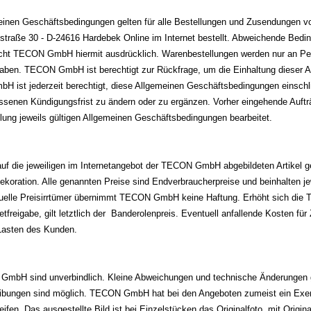
einen Geschäftsbedingungen gelten für alle Bestellungen und Zusendungen v
raße 30 - D-24616 Hardebek Online im Internet bestellt. Abweichende Bedi
richt TECON GmbH hiermit ausdrücklich. Warenbestellungen werden nur an Pe
haben. TECON GmbH ist berechtigt zur Rückfrage, um die Einhaltung dieser A
 ist jederzeit berechtigt, diese Allgemeinen Geschäftsbedingungen einschlie
ssenen Kündigungsfrist zu ändern oder zu ergänzen. Vorher eingehende Auf
ilung jeweils gültigen Allgemeinen Geschäftsbedingungen bearbeitet.
auf die jeweiligen im Internetangebot der TECON GmbH abgebildeten Artikel 
koration. Alle genannten Preise sind Endverbraucherpreise und beinhalten jew
uelle Preisirrtümer übernimmt TECON GmbH keine Haftung. Erhöht sich die T
etfreigabe, gilt letztlich der Banderolenpreis. Eventuell anfallende Kosten für
Lasten des Kunden.
GmbH sind unverbindlich. Kleine Abweichungen und technische Änderungen
ibungen sind möglich. TECON GmbH hat bei den Angeboten zumeist ein Exem
fen. Das ausgestellte Bild ist bei Einzelstücken das Originalfoto, mit Origi