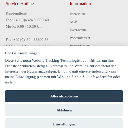
Service Hotline
Information
Kundendienst
Impressum
Fon: +49 (0)4324 88890-40
AGB
Mo-Fr. 9:00 - 16:30 Uhr
Datenschutz
Widerrufsrecht
Fax: +49 (0)4324 88890-38
E-Mail: info@tecon-gmbh.de
Versandkosten
Cookie Einstellungen
Zahlungsarten
Diese Seite nutzt Website Tracking-Technologien von Dritten, um ihre
Kontakt
Dienste anzubieten, stetig zu verbessern und Werbung entsprechend der
Interessen der Nutzer anzuzeigen. Ich bin damit einverstanden und kann
meine Einwilligung jederzeit mit Wirkung für die Zukunft widerrufen oder
ändern.
Alles akzeptieren
© 1994-2026 TECON GmbH - All rights reserved |
Ablehnen
info@estervalspipehouse.de
TECON GmbH Hauptstraße 30 24616 Hardebek Deutschland Telefon:
04324 8889040
Einstellungen