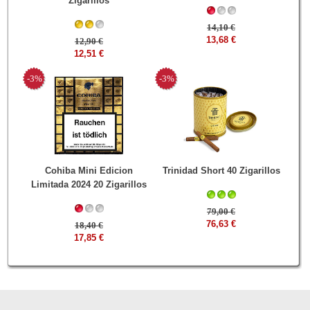
Zigarillos
14,10 €
13,68 €
12,90 €
12,51 €
-3%
-3%
Cohiba Mini Edicion
Trinidad Short 40 Zigarillos
Limitada 2024 20 Zigarillos
79,00 €
76,63 €
18,40 €
17,85 €