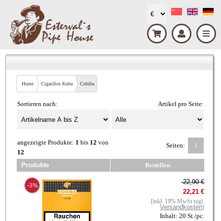
Home
Cigarillos Kuba
Cohiba
Sortieren nach:
Artikel pro Seite:
angezeigte Produkte:
1
bis
12
von
Seiten:
1
12
Produkte
Bestellen
22,90 €
-3%
22,21 €
[inkl. 19% MwSt zzgl.
Versandkosten
]
Inhalt: 20 St./pc.