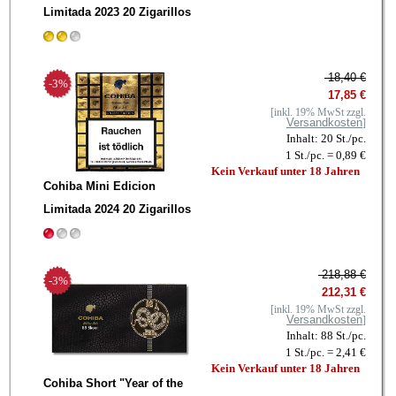
Limitada 2023 20 Zigarillos
18,40 €
-3%
17,85 €
[inkl. 19% MwSt zzgl.
Versandkosten
]
Inhalt: 20 St./pc.
1 St./pc. = 0,89 €
Kein Verkauf unter 18 Jahren
Cohiba Mini Edicion
Limitada 2024 20 Zigarillos
218,88 €
-3%
212,31 €
[inkl. 19% MwSt zzgl.
Versandkosten
]
Inhalt: 88 St./pc.
1 St./pc. = 2,41 €
Kein Verkauf unter 18 Jahren
Cohiba Short "Year of the