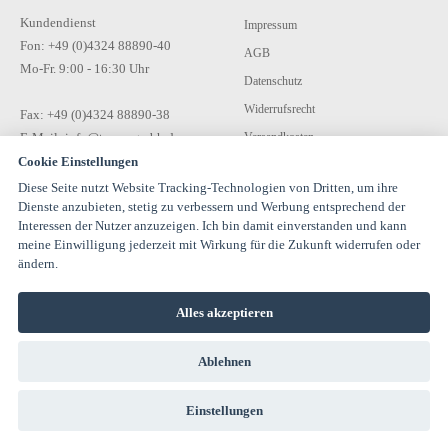
Kundendienst
Impressum
Fon: +49 (0)4324 88890-40
AGB
Mo-Fr. 9:00 - 16:30 Uhr
Datenschutz
Widerrufsrecht
Fax: +49 (0)4324 88890-38
E-Mail: info@tecon-gmbh.de
Versandkosten
Cookie Einstellungen
Zahlungsarten
Diese Seite nutzt Website Tracking-Technologien von Dritten, um ihre
Kontakt
Dienste anzubieten, stetig zu verbessern und Werbung entsprechend der
Interessen der Nutzer anzuzeigen. Ich bin damit einverstanden und kann
meine Einwilligung jederzeit mit Wirkung für die Zukunft widerrufen oder
ändern.
Alles akzeptieren
© 1994-2026 TECON GmbH - All rights reserved |
Ablehnen
info@estervalspipehouse.de
TECON GmbH Hauptstraße 30 24616 Hardebek Deutschland Telefon:
04324 8889040
Einstellungen