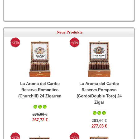
Neue Produkte
-3%
-3%
La Aroma del Caribe
La Aroma del Caribe
Reserva Romantico
Reserva Pomposo
(Churchill) 24 Zigarren
(Gordo/Double Toro) 24
Zigar
276,00 €
267,72 €
285,60 €
277,03 €
-3%
-3%