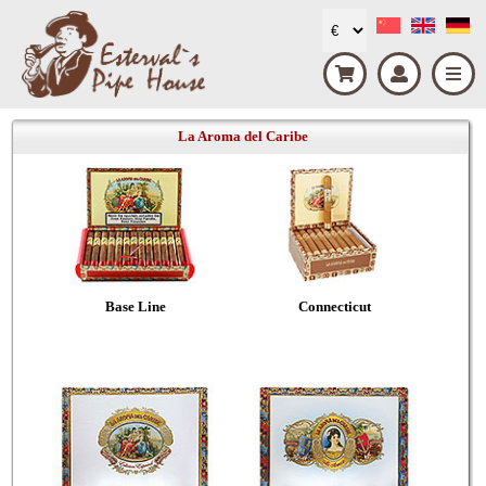
La Aroma del Caribe
Base Line
Connecticut