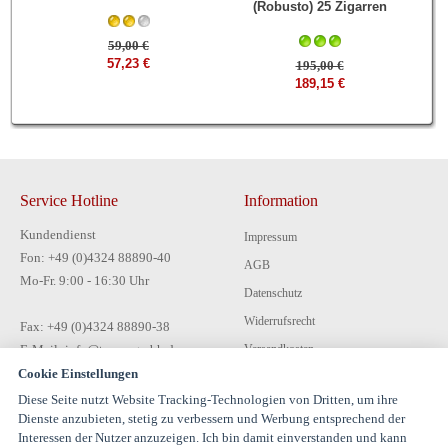
(Robusto) 25 Zigarren
59,00 €
57,23 €
195,00 €
189,15 €
Service Hotline
Information
Kundendienst
Impressum
Fon: +49 (0)4324 88890-40
AGB
Mo-Fr. 9:00 - 16:30 Uhr
Datenschutz
Widerrufsrecht
Fax: +49 (0)4324 88890-38
E-Mail: info@tecon-gmbh.de
Versandkosten
Cookie Einstellungen
Zahlungsarten
Diese Seite nutzt Website Tracking-Technologien von Dritten, um ihre
Kontakt
Dienste anzubieten, stetig zu verbessern und Werbung entsprechend der
Interessen der Nutzer anzuzeigen. Ich bin damit einverstanden und kann