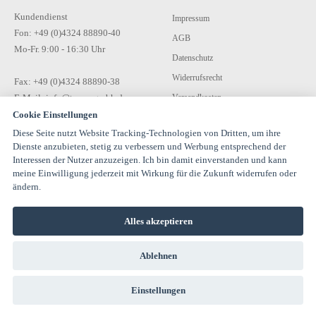
Kundendienst
Impressum
Fon: +49 (0)4324 88890-40
AGB
Mo-Fr. 9:00 - 16:30 Uhr
Datenschutz
Widerrufsrecht
Fax: +49 (0)4324 88890-38
E-Mail: info@tecon-gmbh.de
Versandkosten
Cookie Einstellungen
Zahlungsarten
Diese Seite nutzt Website Tracking-Technologien von Dritten, um ihre
Kontakt
Dienste anzubieten, stetig zu verbessern und Werbung entsprechend der
Interessen der Nutzer anzuzeigen. Ich bin damit einverstanden und kann
meine Einwilligung jederzeit mit Wirkung für die Zukunft widerrufen oder
ändern.
Alles akzeptieren
© 1994-2026 TECON GmbH - All rights reserved |
Ablehnen
info@estervalspipehouse.de
TECON GmbH Hauptstraße 30 24616 Hardebek Deutschland Telefon:
04324 8889040
Einstellungen