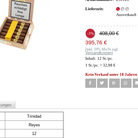
Lieferzeit:
Ausverkauft
408,00 €
-3%
395,76 €
[inkl. 19% MwSt zzgl.
Versandkosten
]
Inhalt: 12 St./pc.
1 St./pc. = 32,98 €
Kein Verkauf unter 18 Jahren
tungen
Trinidad
Reyes
12