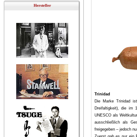
Hersteller
Trinidad
Die Marke Trinidad is
Dreifaltigkeit), die i
UNESCO als Weltkulturer
ausschließlich als G
freigegeben – jedoch nu
Zuerst gab es nur ein 