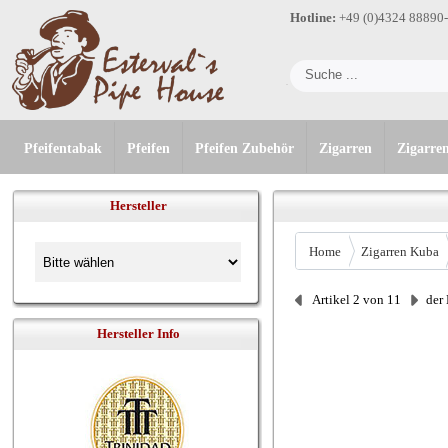
Hotline:
+49 (0)4324 88890
Pfeifentabak
Pfeifen
Pfeifen Zubehör
Zigarren
Zigarre
Hersteller
Home
Zigarren Kuba
Artikel 2 von 11
der
Hersteller Info