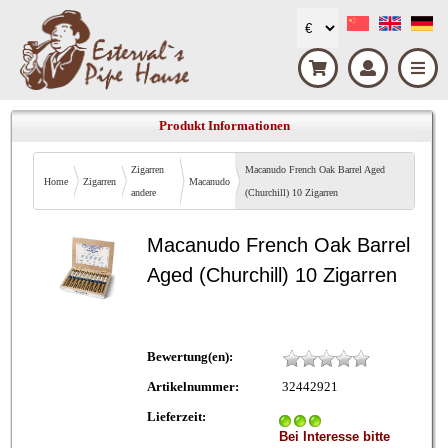
Produkt Informationen
Zigarren
Macanudo French Oak Barrel Aged
Home
Zigarren
Macanudo
andere
(Churchill) 10 Zigarren
Macanudo French Oak Barrel
Aged (Churchill) 10 Zigarren
Bewertung(en):
Artikelnummer:
32442921
Lieferzeit:
Bei Interesse bitte