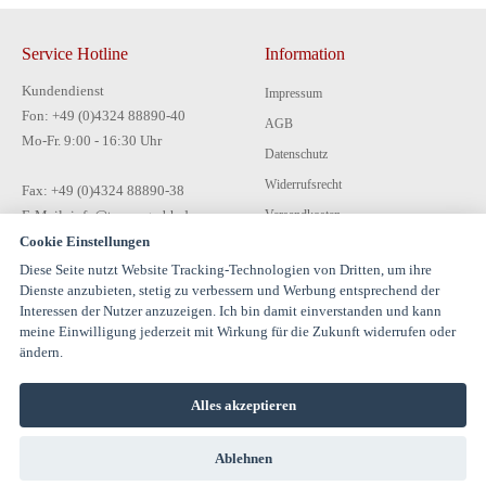
Service Hotline
Information
Kundendienst
Impressum
Fon: +49 (0)4324 88890-40
AGB
Mo-Fr. 9:00 - 16:30 Uhr
Datenschutz
Widerrufsrecht
Fax: +49 (0)4324 88890-38
E-Mail: info@tecon-gmbh.de
Versandkosten
Cookie Einstellungen
Zahlungsarten
Diese Seite nutzt Website Tracking-Technologien von Dritten, um ihre
Kontakt
Dienste anzubieten, stetig zu verbessern und Werbung entsprechend der
Interessen der Nutzer anzuzeigen. Ich bin damit einverstanden und kann
meine Einwilligung jederzeit mit Wirkung für die Zukunft widerrufen oder
ändern.
Alles akzeptieren
© 1994-2026 TECON GmbH - All rights reserved |
Ablehnen
info@estervalspipehouse.de