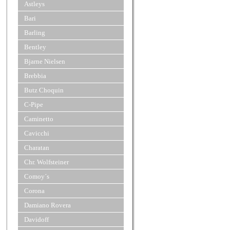
Astleys
Bari
Barling
Bentley
Bjarne Nielsen
Brebbia
Butz Choquin
C-Pipe
Caminetto
Cavicchi
Charatan
Chr. Wolfsteiner
Comoy´s
Corona
Damiano Rovera
Davidoff