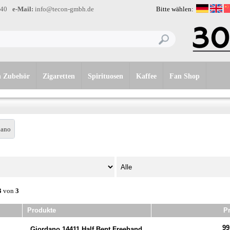
-40
e-Mail:
info@tecon-gmbh.de
Bitte wählen:
n Zubehör
Zigaretten
Spirituosen
Kaffee
Fan Shop
dano
3
von
3
Produkte
Pr
99
Giordano 14411 Half Bent Freehand