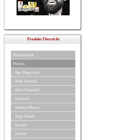
Produkt Übersicht
Pfeifentabak
Pfeifen
Age Bøgelund
Aldo Morelli
Alfred Dunhill
Amorelli
Andreas Bauer
Anja Shaabi
Ascorti
Ashton