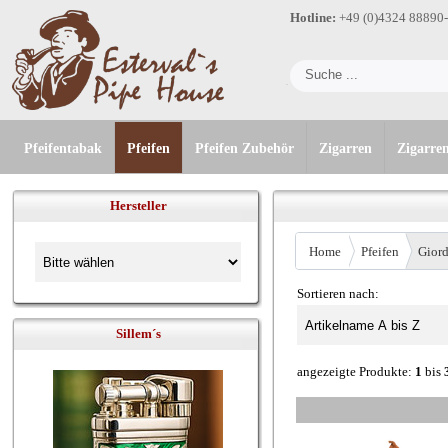
Hotline:
+49 (0)4324 88890
Pfeifentabak
Pfeifen
Pfeifen Zubehör
Zigarren
Zigarre
Hersteller
Home
Pfeifen
Gior
Sortieren nach:
Sillem´s
angezeigte Produkte:
1
bis