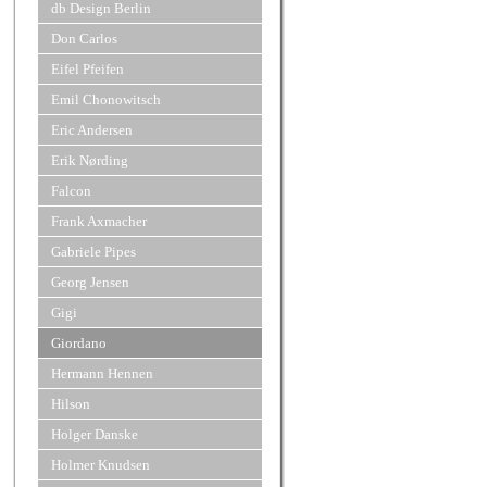
db Design Berlin
Don Carlos
Eifel Pfeifen
Emil Chonowitsch
Eric Andersen
Erik Nørding
Falcon
Frank Axmacher
Gabriele Pipes
Georg Jensen
Gigi
Giordano
Hermann Hennen
Hilson
Holger Danske
Holmer Knudsen