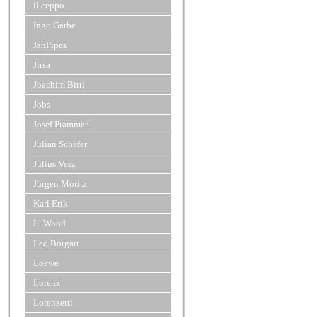
il ceppo
Ingo Garbe
JanPipes
Jirsa
Joachim Bittl
Jobs
Josef Prammer
Julian Schäfer
Julius Vesz
Jürgen Moritz
Karl Erik
L. Wood
Leo Borgart
Loewe
Lorenz
Lorenzetti