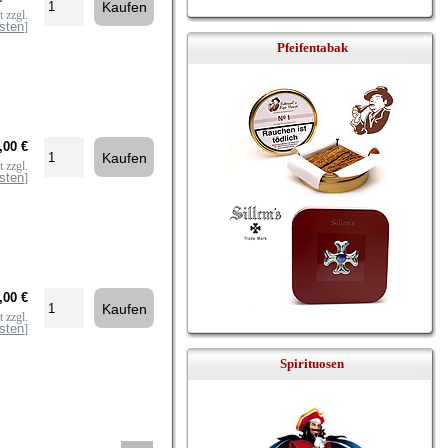
 zzgl.
sten
]
Pfeifentabak
,00 €
 zzgl.
sten
]
,00 €
 zzgl.
sten
]
Spirituosen